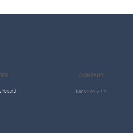
BER
COMPANY
shboard
Missie en Visie