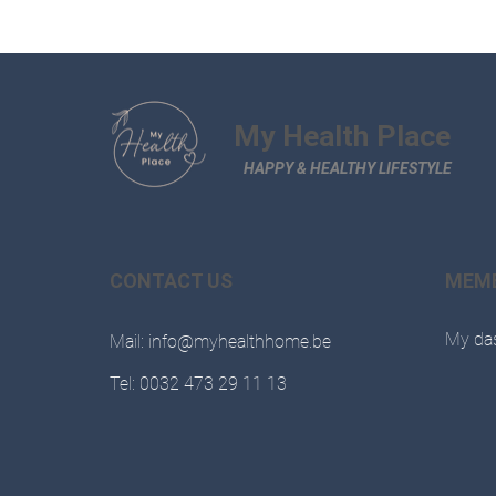
My Health Place
HAPPY & HEALTHY LIFESTYLE
CONTACT US
MEM
My da
Mail: info@myhealthhome.be
Tel: 0032 473 29 11 13