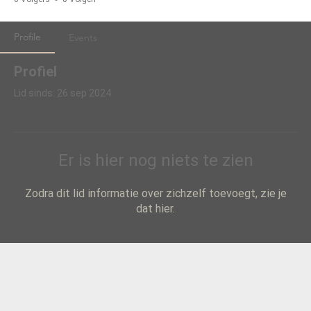
Profile
Events
Profiel
Lid sinds: 26 sep 2024
Er is hier nog niets te zien
Zodra dit lid informatie over zichzelf toevoegt, zie je
dat hier.