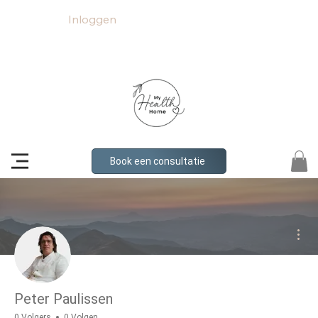
Inloggen
Book een consultatie
Mee
Peter Paulissen
0 Volgers
0 Volgen