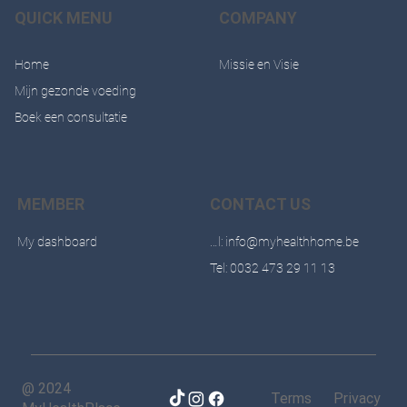
QUICK MENU
COMPANY
Home
Missie en Visie
Mijn gezonde voeding
Boek een consultatie
MEMBER
CONTACT US
My dashboard
Mail: info@myhealthhome.be
Tel: 0032 473 29 11 13
@ 2024
Terms Privacy